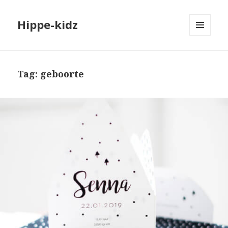
Hippe-kidz
MENU
EN
WIDGETS
Tag:
geboorte