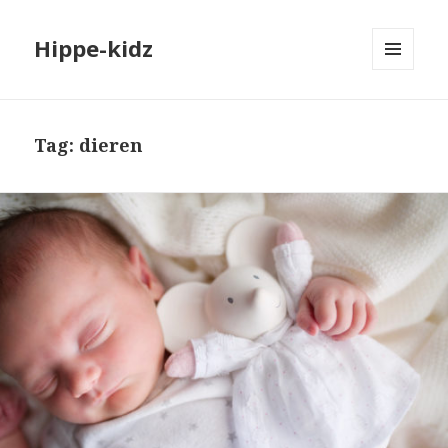
Hippe-kidz
MENU
EN
WIDGETS
Tag:
dieren