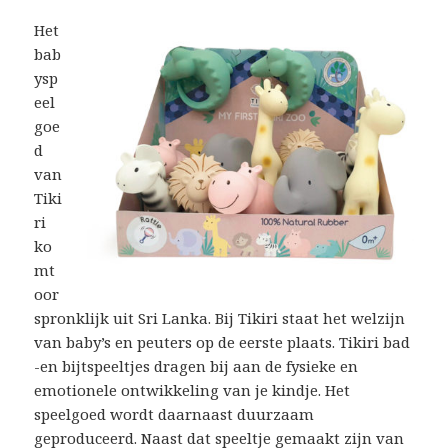
Het
bab
ysp
eel
goe
d
van
Tiki
ri
ko
mt
oor
spronklijk uit Sri Lanka. Bij Tikiri staat het welzijn
van baby’s en peuters op de eerste plaats. Tikiri bad
-en bijtspeeltjes dragen bij aan de fysieke en
emotionele ontwikkeling van je kindje. Het
speelgoed wordt daarnaast duurzaam
geproduceerd. Naast dat speeltje gemaakt zijn van