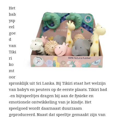
Het
bab
ysp
eel
goe
d
van
Tiki
ri
ko
mt
oor
spronklijk uit Sri Lanka. Bij Tikiri staat het welzijn
van baby’s en peuters op de eerste plaats. Tikiri bad
-en bijtspeeltjes dragen bij aan de fysieke en
emotionele ontwikkeling van je kindje. Het
speelgoed wordt daarnaast duurzaam
geproduceerd. Naast dat speeltje gemaakt zijn van