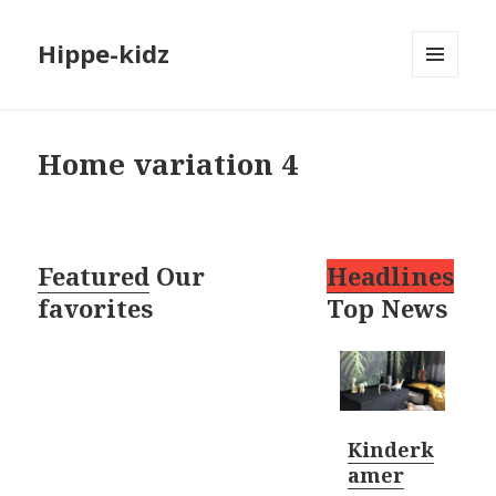
Hippe-kidz
MENU
EN
WIDGETS
Home variation 4
Featured
Our
Headlines
favorites
Top News
Kinderk
amer