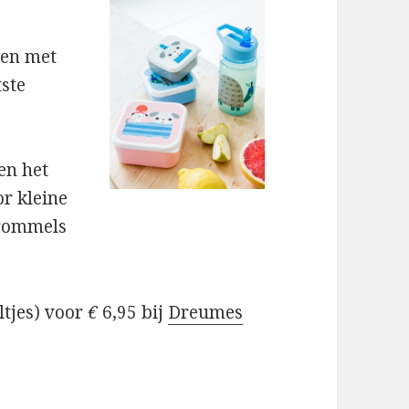
ten met
tste
en het
or kleine
trommels
tjes) voor
€
6,95 bij
Dreumes