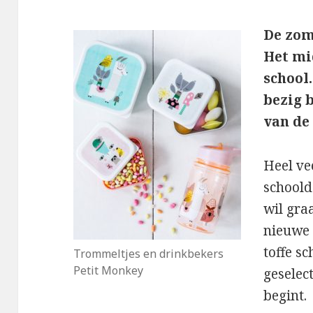
De zom
Het mi
school
bezig 
van de
Heel ve
schoold
wil gra
nieuwe 
toffe sc
Trommeltjes en drinkbekers
Petit Monkey
geselec
begint.