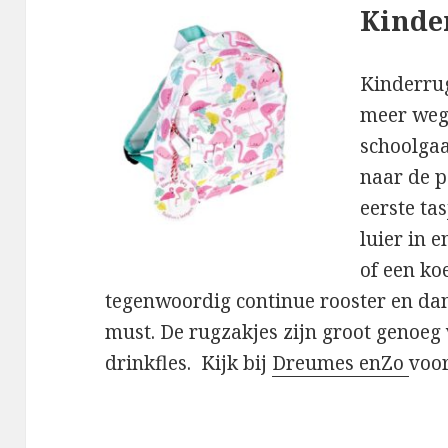
Kinde
Kinderrug
meer weg 
schoolgaa
naar de p
eerste ta
luier in e
of een ko
tegenwoordig continue rooster en dan
must. De rugzakjes zijn groot genoeg
drinkfles. Kijk bij
Dreumes enZo
voor