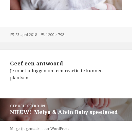
Geplaatst
Volledige
23 april 2018
1200 × 798
op
grootte
Geef een antwoord
Je moet
inloggen
om een reactie te kunnen
plaatsen.
Berichtnavigatie
GEPUBLICEERD IN
NIEUW! Meiya & Alvin Baby speelgoed
Mogelijk gemaakt door WordPress