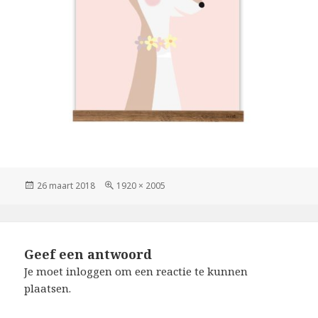
Geplaatst
Volledige
26 maart 2018
1920 × 2005
op
grootte
Geef een antwoord
Je moet
inloggen
om een reactie te kunnen
plaatsen.