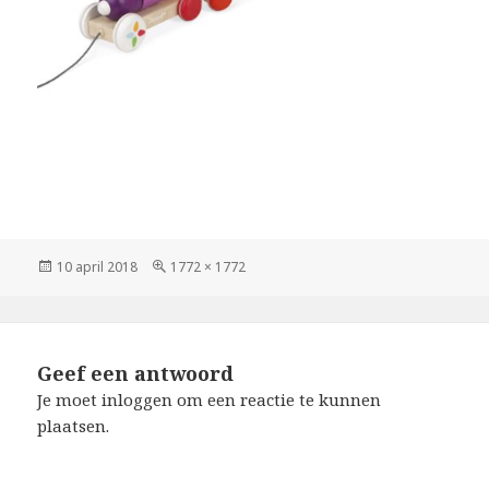
Geplaatst
Volledige
10 april 2018
1772 × 1772
op
grootte
Geef een antwoord
Je moet
inloggen
om een reactie te kunnen
plaatsen.