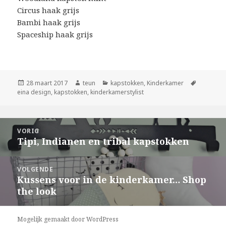
Circus haak grijs
Bambi haak grijs
Spaceship haak grijs
Geplaatst
Auteur
Categorieën
Tags
28 maart 2017
teun
kapstokken
,
Kinderkamer
op
eina design
,
kapstokken
,
kinderkamerstylist
Berichtnavigatie
VORIG
Tipi, Indianen en tribal kapstokken
Vorig
bericht:
VOLGENDE
Kussens voor in de kinderkamer… Shop
Volgend
the look
bericht:
Mogelijk gemaakt door WordPress