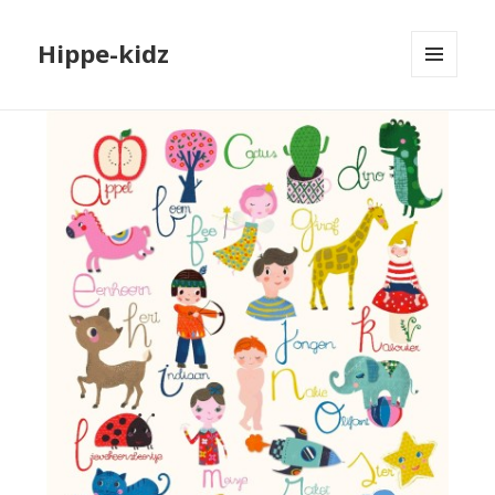
Hippe-kidz
MENU
EN
WIDGETS